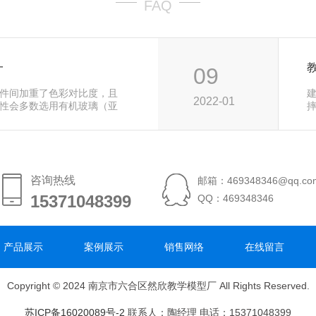
FAQ
一
09
件间加重了色彩对比度，且
2022-01
性会多数选用有机玻璃（亚
元
咨询热线
邮箱：469348346@qq.co
15371048399
15371048399
QQ：469348346
产品展示
案例展示
销售网络
在线留言
Copyright © 2024 南京市六合区然欣教学模型厂 All Rights Reserved.
苏ICP备16020089号-2
联系人：陶经理 电话：15371048399