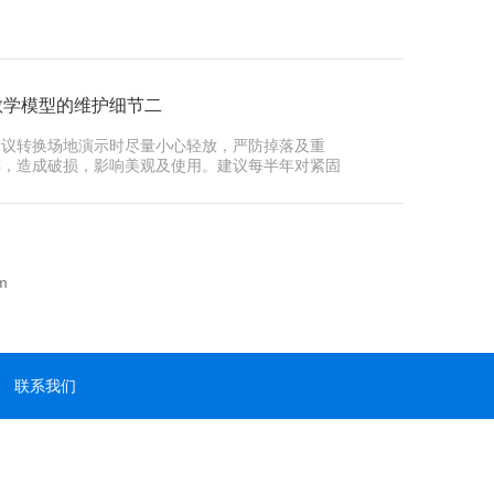
教学模型的维护细节二
建议转换场地演示时尽量小心轻放，严防掉落及重
摔，造成破损，影响美观及使用。建议每半年对紧固
件压接螺···
m
联系我们