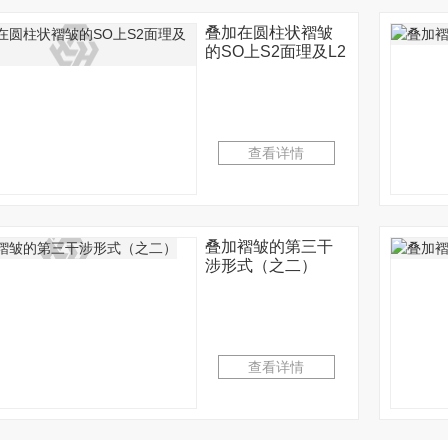
叠加在圆柱状褶皱
的SO上S2面理及L2
线理
查看详情
叠加褶皱的第三干
涉形式（之二）
铜
正交面心格子
平行不整合过
查看详情