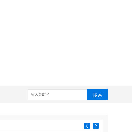
搜索
力学
结晶学
晶体内部结构
普通地质学模型
晶体光学