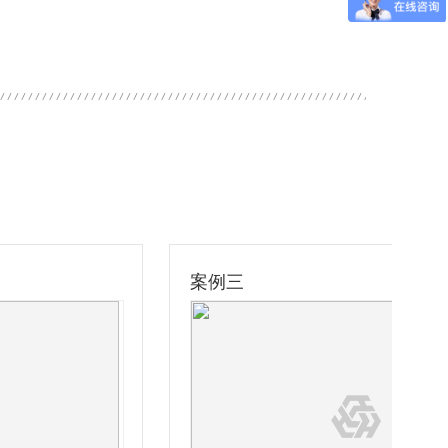
案例三
案