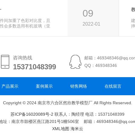
一
09
件间加重了色彩对比度，且
2022-01
性会多数选用有机玻璃（亚
元
咨询热线
邮箱：469348346@qq.co
15371048399
15371048399
QQ：469348346
产品展示
案例展示
销售网络
在线留言
Copyright © 2024 南京市六合区然欣教学模型厂 All Rights Reserved.
苏ICP备16020089号-2
联系人：陶经理 电话：15371048399
地址：南京市鼓楼区燕江路201号1幢506室 邮箱：469348346@qq.co
XML地图
海米云