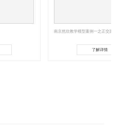
南京然欣教学模型案例一之正交面心格子
南京
了解详情