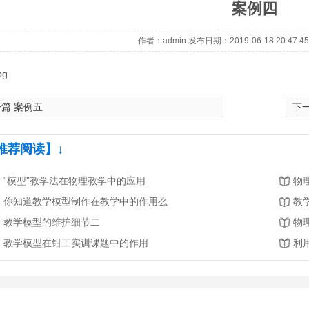
案例四
作者：admin 发布日期：2019-06-18 20:47:
篇:
案例五
下一
推荐阅读】↓
“模型”教学法在物理教学中的应用
物
你知道教学模型制作在教学中的作用么
教
铜
正交面心格子
平行不整合过
1
2
教学模型的维护细节二
物
教学模型在钳工实训课题中的作用