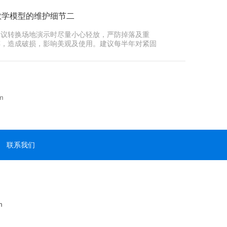
教学模型的维护细节二
建议转换场地演示时尽量小心轻放，严防掉落及重
摔，造成破损，影响美观及使用。建议每半年对紧固
件压接螺···
m
联系我们
m