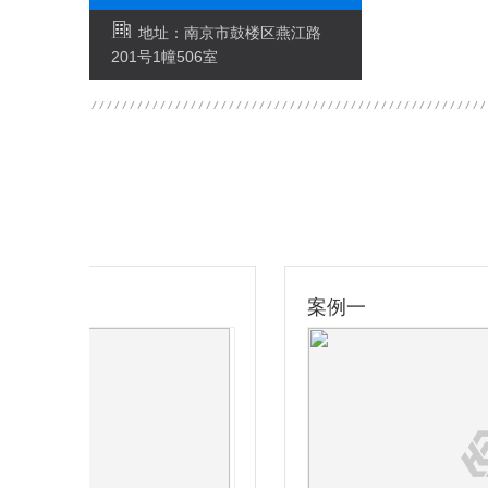
地址：南京市鼓楼区燕江路
201号1幢506室
案例一