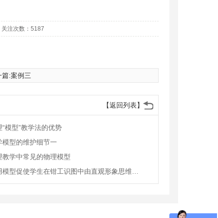
45 关注次数：5187
篇:
案例三
【返回列表】
理“模型”教学法的优势
学模型的维护细节一
程4-2...
正交偏光系...
理教学中常见的物理模型
利用模型促使学生在钳工识图中由直观形象思维向抽象逻辑思维发展