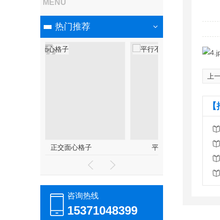
MENU
热门推荐
上一
【
帚状构造及其组成模式
自然
咨询热线
15371048399