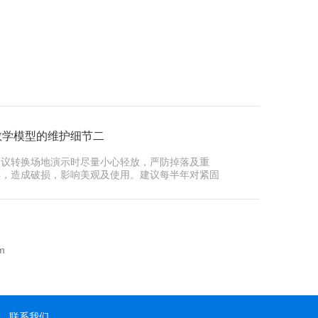
教学模型的维护细节二
建议转换场地演示时尽量小心轻放，严防掉落及重
摔，造成破损，影响美观及使用。建议每半年对紧固
件压接螺···
m
联系我们