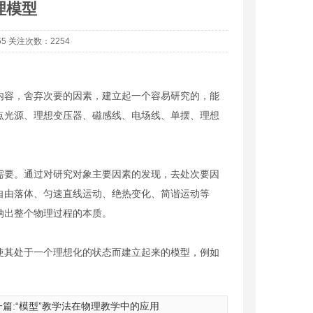
理模型
55 关注次数：2254
容，舍弃次要的因素，建立起一个容易研究的，能
点光源、理想变压器、磁感线、电场线、单摆、理想
要。通过对研究对象主要因素的发现，去处次要因
自由落体、匀速直线运动、绝热变化、简谐运动等
纳出整个物理过程的本质。
其处于一个理想化的状态而建立起来的模型，例如
光系...
褶皱平面横剖面正交剖面空间关系1
篇:
“模型”教学法在物理教学中的应用