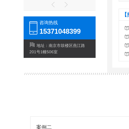
【
咨询热线
15371048399
地址：南京市鼓楼区燕江路
201号1幢506室
案例二