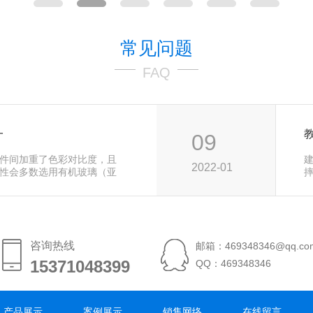
常见问题
FAQ
一
09
件间加重了色彩对比度，且
2022-01
性会多数选用有机玻璃（亚
元
咨询热线
邮箱：469348346@qq.co
15371048399
15371048399
QQ：469348346
产品展示
案例展示
销售网络
在线留言