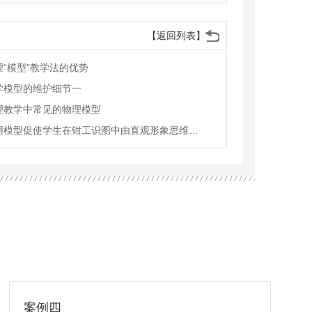
【返回列表】
理“模型”教学法的优势
学模型的维护细节一
理教学中常见的物理模型
利用模型促使学生在钳工识图中由直观形象思维向抽象逻辑思维发展
案例四
案