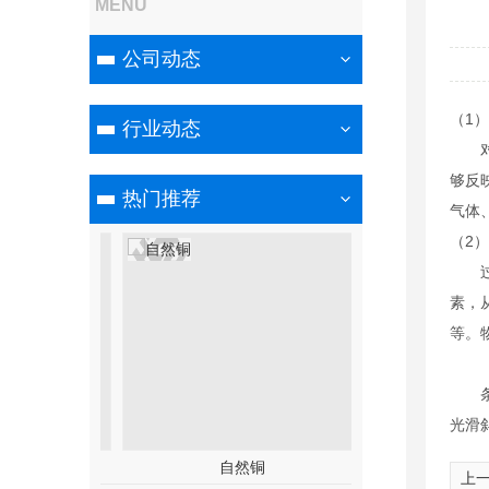
MENU
公司动态
（1
行业动态
对象
够反
热门推荐
气体
（2
过程
素，
等。
（3
条件
光滑
组成模式
自然铜
正交面
上一