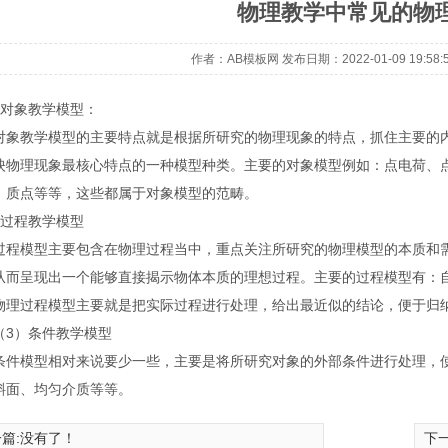
物理教学中常见的物
作者：AB模板网 发布日期：2022-01-09 19:58:
）对象教学模型：
教学模型的主要特点就是根据所研究的物理现象的特点，抓住主要的内
映物理现象最核心特点的一种模型种类。主要的对象模型例如：点电荷、
、质点等等，这些都属于对象模型的范畴。
）过程教学模型
模型主要包含在物理过程当中，重点关注所研究的物理模型的本质和需
从而呈现出一个能够直接揭示物体本质的理想过程。主要的过程模型有：
物理过程模型主要就是把实际过程进行处理，给出最近似的结论，便于归
1
2
）条件教学模型
模型相对来说要少一些，主要是将所研究对象的外部条件进行处理，使
斜面、均匀介质等等。
心格子
平行不整合过程4-2...
正交偏
篇:没有了！
下一